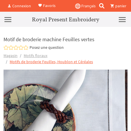
Favoris
Connexion
Français
panier
Royal Present Embroidery
Motif de broderie machine Feuilles vertes
Posez une question
Magasin
Motifs floraux
Motifs de broderie Feuilles, Houblon et Céréales