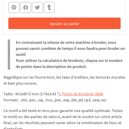
Ajouter au panier
Dans le panier
En connaissant la vitesse de votre machine à broder, vous
pouvez savoir combien de temps il vous faudra pour broder un
motif.
Pour utiliser la calculatrice de broderie, cliquez sur le nombre
de points dans la description du produit.
Magnifique sur les fourre-tout, les taies d'oreillers, les tentures murales
et bien plus encore.
Taille : 95.0x87.0 mm (3.74x3.43 "),
Points de broderie: 9686
Formats : .dst, .pec, .vip, .hus, .pes, .exp, dat, jef, vp3, .sew, xxx
Ce motif a été testé et revu pour garantir une qualité optimale. Testez
le motif, ou des parties de celui-ci, avant de le coudre sur votre article
final, car les résultats peuvent varier selon la combinaison de tissu et
d'entoilage.