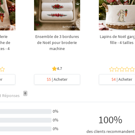
derie
Ensemble de 3 bordures
Lapins de Noël garç
che de
de Noël pour broderie
fille - 4 tailles
es - 4
machine
4.7
er
$5
| Acheter
$4
| Acheter
0
et Réponses
0%
100%
0%
0%
des clients recommandent