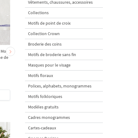
Vêtements, chaussures, accessoires
Collections
Motifs de point de croix
Collection Crown
Broderie des coins
 Motif
Motif de broderie
Motif de broderie
Motifs de broderie sans fin
ne de
machine de Noël "petit
machine de Noël "Sing
lapin chantant" - 4 tailles
Bunny" - 8 tailles
Masques pour le visage
Motifs floraux
Polices, alphabets, monogrammes
$4
| Acheter
$7
| Acheter
Motifs folkloriques
Modèles gratuits
Cadres monogrammes
Cartes-cadeaux