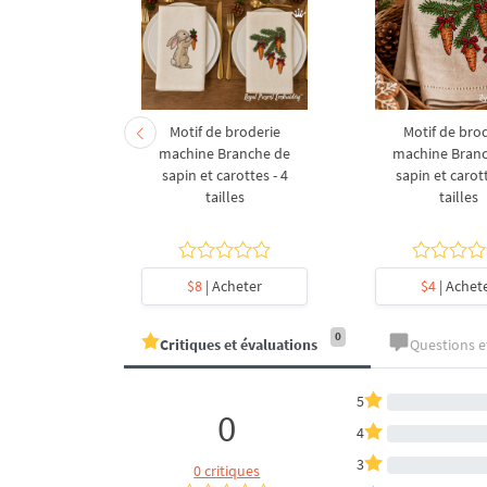
derie à la
Motif de broderie
Motif de bro
coration de
machine Branche de
machine Bran
l en forme
sapin et carottes - 4
sapin et carott
- 4 tailles
tailles
tailles
heter
$8
| Acheter
$4
| Achet
0
Critiques et évaluations
Questions 
5
0
4
3
0 critiques