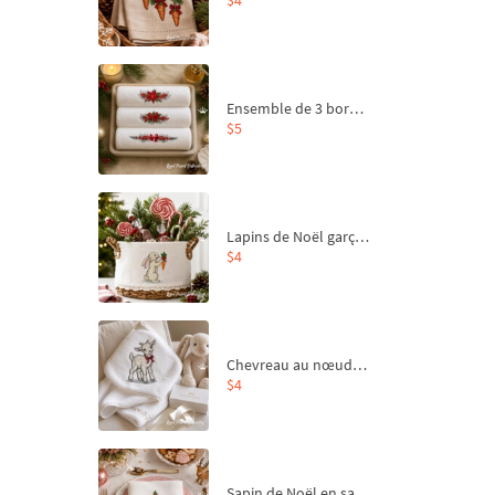
Ensemble de 3 bordures de Noël pour broderie machine
$5
Lapins de Noël garçon et fille - 4 tailles
$4
Chevreau au nœud rouge – broderie machine, 4 tailles
$4
Sapin de Noël en sac aux carottes Motif de broderie à la machine - 4 tailles