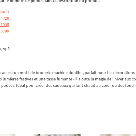
z sur le nombre de points dans la description du produit.
48473
54720
61935
70799
xx, vp3
cao est un motif de broderie machine douillet, parfait pour les décorations
 lumières festives et une tasse fumante - il ajoute la magie de l'hiver aux co
x 7 pouces. Idéal pour créer des cadeaux qui font chaud au cœur ou des touc