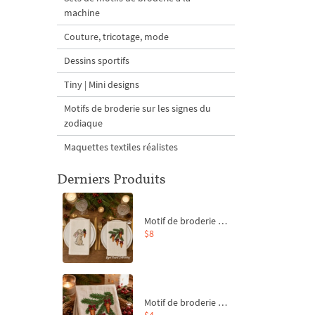
machine
Couture, tricotage, mode
Dessins sportifs
Tiny | Mini designs
Motifs de broderie sur les signes du
zodiaque
Maquettes textiles réalistes
Derniers Produits
Motif de broderie machine Branche de sapin et carottes - 4 tailles
$8
Motif de broderie machine Branche de sapin et carottes - 4 tailles
$4