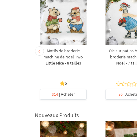
l festif - 4
Motifs de broderie
Oie sur patins M
es
machine de Noël Two
broderie mach
Little Mice - 8 tailles
Noël - 7 tai
5
5
heter
$14
| Acheter
$6
| Achet
Nouveaux Produits