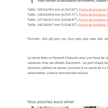
Pour utiliser la calculatrice de broderie, clique
Taille : 105.5x178.0 mm (4.15x7.01"),
Points de broderie: 
Taille : 116.0x195.8 mm (4.57x7.71"),
Points de broderie: 
Taille : 127.5x215.2 mm (5.02x8.47"),
Points de broderie: 
Taille : 140.2x236.7 mm (5.52x9.32"),
Points de broderie: 
Formats : .dst, .jef, .pec, .vp,, .hus, .pes, .exp, .sew, .dat, .x
Le renne dans un fauteuil à bascule avec une tasse de ca
vacances. Avec ses détails charmants - un pull chaud, des
torchons, tabliers et autres. Convient à un cercle de 5 
saisonnières. Licence commerciale incluse.
Vous pourriez aussi aimer