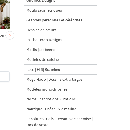
Gnomes Designs
Motifs géométriques
Grandes personnes et célébrités
Dessins de cœurs
on et
Chevreau au nœud rouge
Sapin de Noël en sac a
In The Hoop Designs
– broderie machine, 4
carottes Motif de
tailles
broderie à la machine 
Motifs jacobéens
tailles
Modèles de cuisine
Lace | FLS| Richelieu
$4
| Acheter
$4
| Acheter
Mega Hoop | Dessins extra larges
Modèles monochromes
Noms, Inscriptions, Citations
Nautique | Océan | Vie marine
Encolures | Cols | Devants de chemise |
Dos de veste