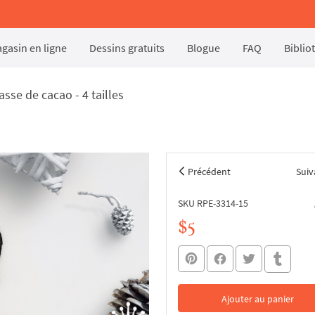
gasin en ligne
Dessins gratuits
Blogue
FAQ
Biblio
sse de cacao - 4 tailles
Précédent
Suiv
SKU RPE-3314-15
$5
Ajouter au panier